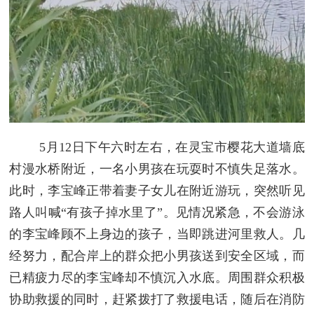
5月12日下午六时左右，在灵宝市樱花大道墙底
村漫水桥附近，一名小男孩在玩耍时不慎失足落水。
此时，李宝峰正带着妻子女儿在附近游玩，突然听见
路人叫喊“有孩子掉水里了”。见情况紧急，不会游泳
的李宝峰顾不上身边的孩子，当即跳进河里救人。几
经努力，配合岸上的群众把小男孩送到安全区域，而
已精疲力尽的李宝峰却不慎沉入水底。周围群众积极
协助救援的同时，赶紧拨打了救援电话，随后在消防