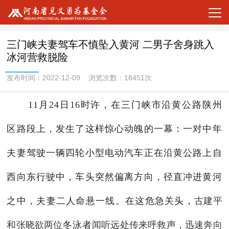
三门峡夫妻驾车不慎坠入黄河 二男子舍身跳入
冰河营救脱险
发布时间：2022-12-09 浏览次数：18451次
11月24日16时许，在三门峡市沿黄公路陕州
区路段上，发生了这样惊心动魄的一幕：一对中年
夫妻驾驶一辆四轮小型电动汽车正在沿黄公路上自
西向东行驶中，车头突然偏离方向，径直冲进黄河
之中，夫妻二人命悬一线。在这危急关头，
古建平
和张晓欲两位
冬泳者
闻听远处传来呼救声，迅速奔向