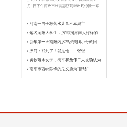
月1日下午商丘市睢县惠济河畔出现惊险一幕
一女孩落水命悬一线正巧带..
河南一男子救落水儿童不幸溺亡
这名沁阳大学生，厉害啦|河南人好样的..
新年第一天南阳内乡25岁美团小哥救回..
漯河：找到了！就是他——张强！
勇救落水女子，胡平和詹伟二人被确认为..
南阳市西峡陈锋的见义勇为“情结”