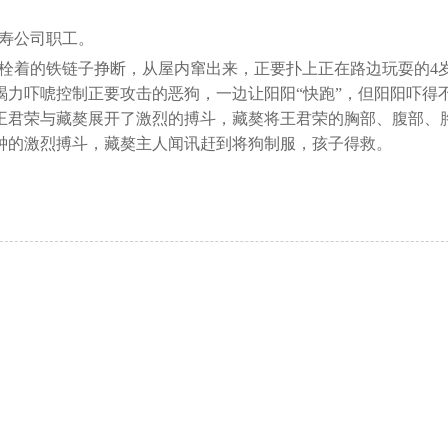
人寿公司职工。
獒将栓着的铁链子挣断，从屋内窜出来，正要扑上正在路边玩耍的4
竭力吓唬控制正要攻击的恶狗，一边让阳阳“快跑”，但阳阳吓得
王君荣与藏獒展开了激烈的搏斗，藏獒将王君荣的胸部、腹部、
分钟的激烈搏斗，藏獒主人闻讯赶到将狗制服，孩子得救。