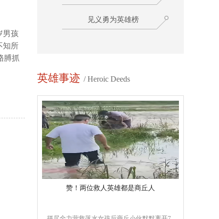
见义勇为英雄榜
岁男孩
不知所
胳膊抓
英雄事迹
/ Heroic Deeds
赞！两位救人英雄都是商丘人
拼尽全力营救落水女孩后商丘小伙默默离开7